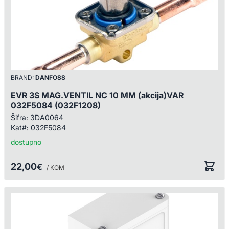
BRAND:
DANFOSS
EVR 3S MAG.VENTIL NC 10 MM (akcija)VAR
032F5084 (032F1208)
Šifra:
3DA0064
Kat#:
032F5084
dostupno
22,00
€
/ KOM