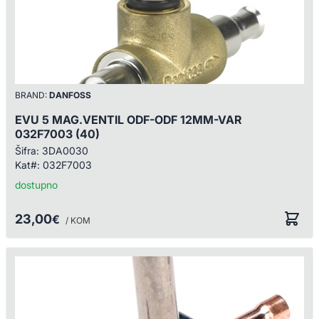
BRAND:
DANFOSS
EVU 5 MAG.VENTIL ODF-ODF 12MM-VAR
032F7003 (40)
Šifra:
3DA0030
Kat#:
032F7003
dostupno
23,00
€
/ KOM