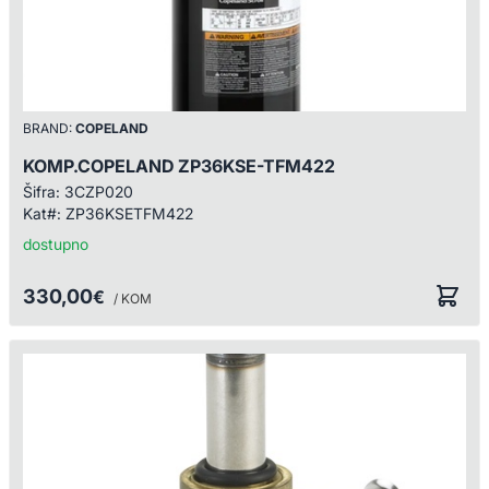
BRAND:
COPELAND
KOMP.COPELAND ZP36KSE-TFM422
Šifra:
3CZP020
Kat#:
ZP36KSETFM422
dostupno
330,00
€
/ KOM