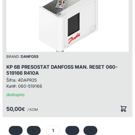
BRAND:
DANFOSS
KP 6B PRESOSTAT DANFOSS MAN. RESET 060-
519166 R410A
Šifra:
4DAPR25
Kat#:
060-519166
dostupno
50,00
€
/ KOM
‹
«
1
›
»