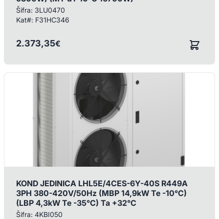
Šifra:
3LU0470
Kat#:
F31HC346
2.373,35
€
/ KOM
KOND JEDINICA LHL5E/4CES-6Y-40S R449A
3PH 380-420V/50Hz (MBP 14,9kW Te -10°C)
(LBP 4,3kW Te -35°C) Ta +32°C
Šifra:
4KBI050