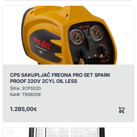
CPS SAKUPLJAČ FREONA PRO SET SPARK
PROOF 220V 2CYL OIL LESS
Šifra:
3CPS020
Kat#:
TRS600E
1.285,00
€
/ KOM