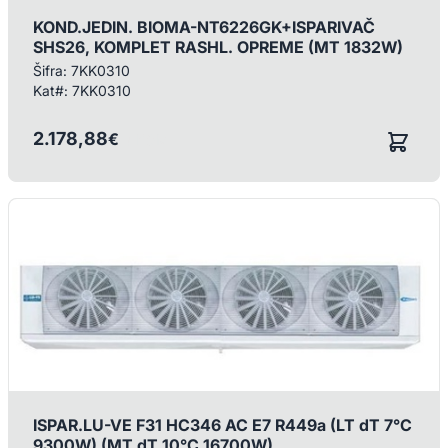
KOND.JEDIN. BIOMA-NT6226GK+ISPARIVAČ
SHS26, KOMPLET RASHL. OPREME (MT 1832W)
Šifra:
7KK0310
Kat#:
7KK0310
2.178,88
€
/ KOM
ISPAR.LU-VE F31 HC346 AC E7 R449a (LT dT 7°C
9300W) (MT dT 10°C 16700W)