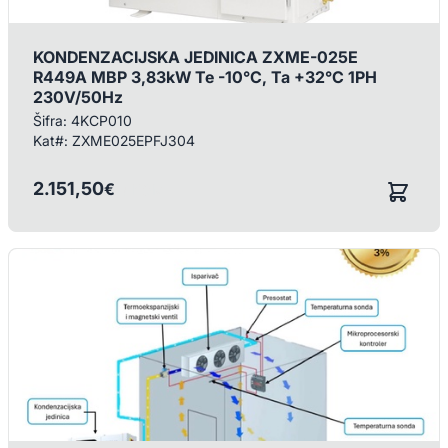
KONDENZACIJSKA JEDINICA ZXME-025E
R449A MBP 3,83kW Te -10°C, Ta +32°C 1PH
230V/50Hz
Šifra:
4KCP010
Kat#:
ZXME025EPFJ304
2.151,50
€
/ KOM