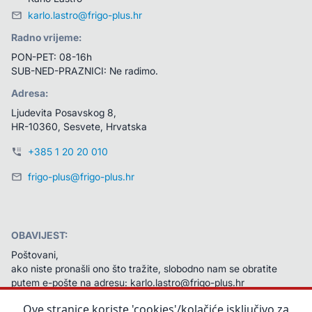
karlo.lastro@frigo-plus.hr
Radno vrijeme:
PON-PET: 08-16h
SUB-NED-PRAZNICI: Ne radimo.
Adresa:
Ljudevita Posavskog 8, 
HR-10360, Sesvete, Hrvatska
+385 1 20 20 010
frigo-plus@frigo-plus.hr
OBAVIJEST:
Poštovani,
ako niste pronašli ono što tražite, slobodno nam se obratite 
putem e-pošte na adresu: karlo.lastro@frigo-plus.hr 
Na vaš ćemo upit odgovoriti u najkraćem mogućem roku.
Ove stranice koriste 'cookies'/kolačiće isključivo za
Unaprijed zahvaljujemo na javljanju!