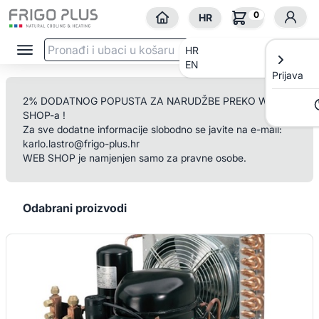
0
HR
HR
EN
Prijava
2% DODATNOG POPUSTA ZA NARUDŽBE PREKO WEB
SHOP-a !
Za sve dodatne informacije slobodno se javite na e-mail:
karlo.lastro@frigo-plus.hr
WEB SHOP je namjenjen samo za pravne osobe.
Odabrani proizvodi