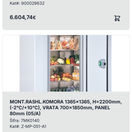
Kat#:
900029632
6.604,74
€
/ KOM
MONT.RASHL.KOMORA 1365x1365, H=2200mm,
(-2°C/+10°C), VRATA 700x1850mm, PANEL
80mm (05/A)
Šifra:
7MK0140
Kat#:
Z-MP-051-A1