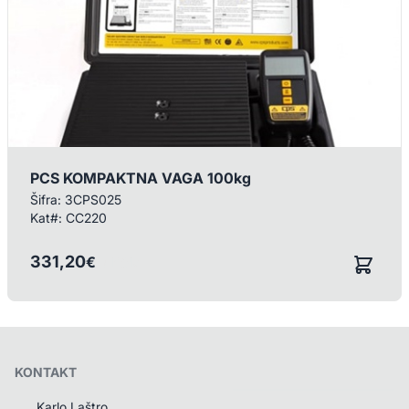
PCS KOMPAKTNA VAGA 100kg
Šifra:
3CPS025
Kat#:
CC220
331,20
€
/ KOM
KONTAKT
Karlo Laštro