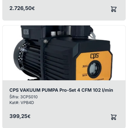
2.726,50
€
/ KOM
CPS VAKUUM PUMPA Pro-Set 4 CFM 102 l/min
Šifra:
3CPS010
Kat#:
VPB4D
399,25
€
/ KOM