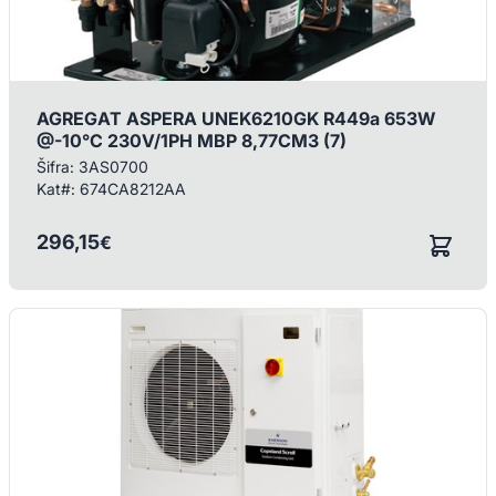
AGREGAT ASPERA UNEK6210GK R449a 653W
@-10°C 230V/1PH MBP 8,77CM3 (7)
Šifra:
3AS0700
Kat#:
674CA8212AA
296,15
€
/ KOM