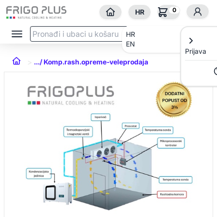
0
HR
HR
EN
Prijava
>
.../ Komp.rash.opreme-veleprodaja