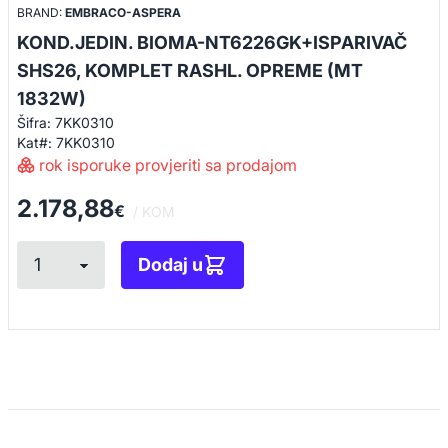
BRAND:
EMBRACO-ASPERA
KOND.JEDIN. BIOMA-NT6226GK+ISPARIVAČ
SHS26, KOMPLET RASHL. OPREME (MT
1832W)
Šifra: 7KK0310
Kat#: 7KK0310
rok isporuke provjeriti sa prodajom
2.178,88
€
/ KOM
Dodaj u