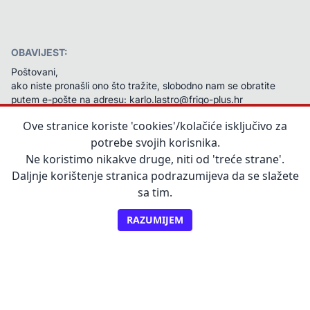
OBAVIJEST:
Poštovani,
ako niste pronašli ono što tražite, slobodno nam se obratite 
putem e-pošte na adresu: karlo.lastro@frigo-plus.hr 
Na vaš ćemo upit odgovoriti u najkraćem mogućem roku.
Ove stranice koriste 'cookies'/kolačiće isključivo za
Unaprijed zahvaljujemo na javljanju!
potrebe svojih korisnika.
Ne koristimo nikakve druge, niti od 'treće strane'.
Daljnje korištenje stranica podrazumijeva da se slažete
sa tim.
RAZUMIJEM
©2025, Frigo Plus d.o.o.