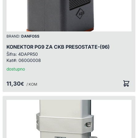
BRAND:
DANFOSS
KONEKTOR PG9 ZA CKB PRESOSTATE-(96)
Šifra:
4DAPR50
Kat#:
060G0008
dostupno
11,30
€
/ KOM