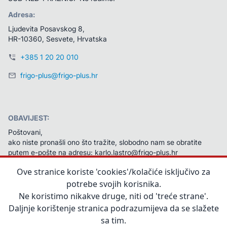
Adresa:
Ljudevita Posavskog 8, 
HR-10360, Sesvete, Hrvatska
+385 1 20 20 010
frigo-plus@frigo-plus.hr
OBAVIJEST:
Poštovani,
ako niste pronašli ono što tražite, slobodno nam se obratite 
putem e-pošte na adresu: karlo.lastro@frigo-plus.hr 
Na vaš ćemo upit odgovoriti u najkraćem mogućem roku.
Ove stranice koriste 'cookies'/kolačiće isključivo za
Unaprijed zahvaljujemo na javljanju!
potrebe svojih korisnika.
Ne koristimo nikakve druge, niti od 'treće strane'.
Daljnje korištenje stranica podrazumijeva da se slažete
sa tim.