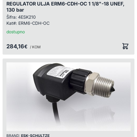
REGULATOR ULJA ERM6-CDH-OC 1 1/8"-18 UNEF,
130 bar
Šifra:
4ESK210
Kat#:
ERM6-CDH-OC
dostupno
284,16
€
/ KOM
BRAND:
ESK-SCHULTZE