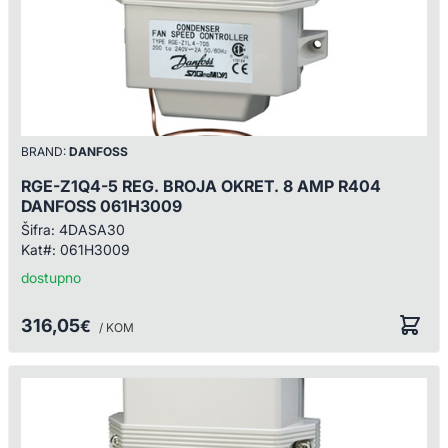
BRAND:
DANFOSS
RGE-Z1Q4-5 REG. BROJA OKRET. 8 AMP R404
DANFOSS 061H3009
Šifra:
4DASA30
Kat#:
061H3009
dostupno
316,05
€
/ KOM