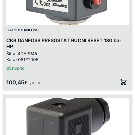
BRAND:
DANFOSS
CKB DANFOSS PRESOSTAT RUČNI RESET 130 bar
HP
Šifra:
4DAPR45
Kat#:
061Z2006
dostupno
100,45
€
/ KOM