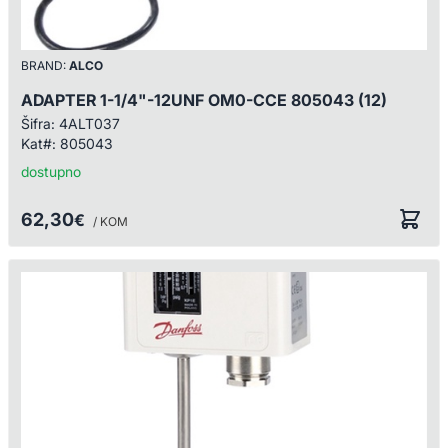
BRAND:
ALCO
ADAPTER 1-1/4"-12UNF OM0-CCE 805043 (12)
Šifra:
4ALT037
Kat#:
805043
dostupno
62,30
€
/ KOM