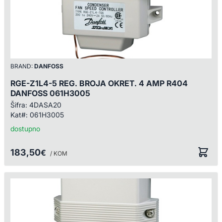
BRAND:
DANFOSS
RGE-Z1L4-5 REG. BROJA OKRET. 4 AMP R404
DANFOSS 061H3005
Šifra:
4DASA20
Kat#:
061H3005
dostupno
183,50
€
/ KOM