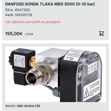
DANFOSS SONDA TLAKA MBS 3000 (0-10 bar)
Šifra:
4DATS50
Kat#:
060G5729
rok isporuke provjeriti sa prodajom
155,00
€
/ KOM
BRAND:
ESK-SCHULTZE