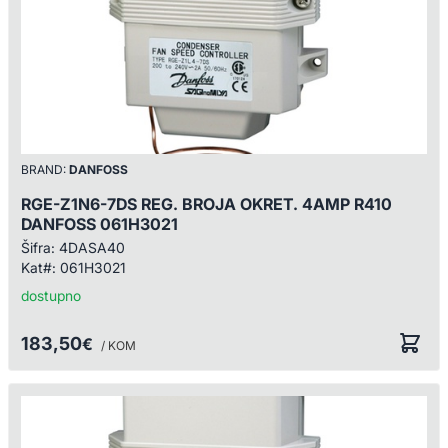
BRAND:
DANFOSS
RGE-Z1N6-7DS REG. BROJA OKRET. 4AMP R410
DANFOSS 061H3021
Šifra:
4DASA40
Kat#:
061H3021
dostupno
183,50
€
/ KOM