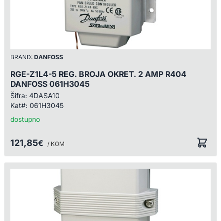
BRAND:
DANFOSS
RGE-Z1L4-5 REG. BROJA OKRET. 2 AMP R404
DANFOSS 061H3045
Šifra:
4DASA10
Kat#:
061H3045
dostupno
121,85
€
/ KOM