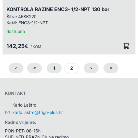
KONTROLA RAZINE ENC3- 1/2-NPT 130 bar
Šifra:
4ESK220
Kat#:
ENC3-1/2-NPT
dostupno
142,25
€
/ KOM
‹
«
1
2
›
»
KONTAKT
Karlo Laštro
karlo.lastro@frigo-plus.hr
Radno vrijeme:
PON-PET: 08-16h
SUB-NED-PRAZNICI: Ne radimo.