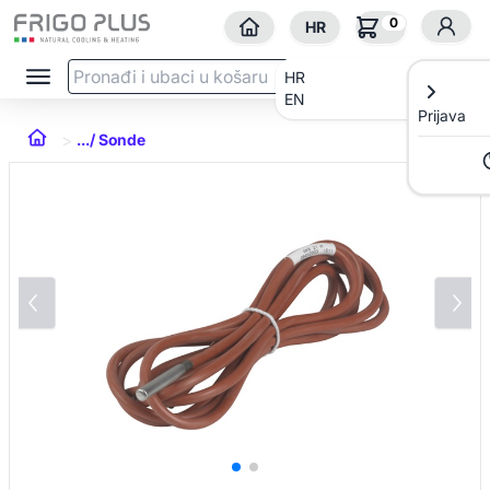
0
HR
HR
EN
Prijava
>
.../ Sonde